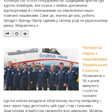
Колекція Old School побудована на традиційній архітектурі
курток-бомберів, але кожна з лінійок доповнена
відтвореними й стилізованими на замовлення нашої
компанії нашивками. Саме ця, значна деталь, робить
продукт бренду Olymp єдиним у своєму роді на українському
ринку. Збираючись к
Чоловіча
парка з
нашивками
Українських
Соколів
Починаючи з
50-х років
минулого
століття
чоловічі
куртки аляски входили в обов'язкову льотну екіпіровку, і
вже через пару десятиліть цей одяг став стильним і
практичним атрибутом гардеробу всіх цивільних. Модель,