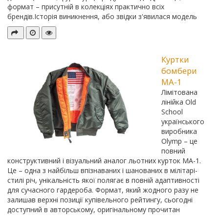
формат – присутній в колекціях практично всіх
брендів.Історія виникнення, або звідки з'явилася модель
Куртки
бомбери
МА-1
Лімітована
лінійка Old
School
українського
виробника
Olymp – це
повний
конструктивний і візуальний аналог льотних курток МА-1.
Це – одна з найбільш впізнаваних і шанованих в мілітарі-
стилі річ, унікальність якої полягає в повній адаптивності
для сучасного гардероба. Формат, який жодного разу не
залишав верхні позиції купівельного рейтингу, сьогодні
доступний в авторському, оригінальному прочитан