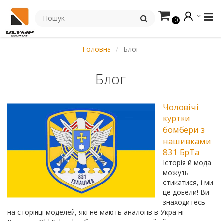
0
Головна
Блог
Блог
Чоловічі
куртки
бомбери з
нашивками
831 БрТа
Історія й мода
можуть
стикатися, і ми
це довели! Ви
знаходитесь
на сторінці моделей, які не мають аналогів в Україні.