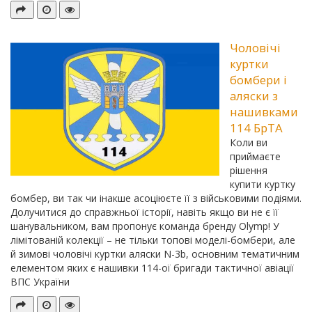
Чоловічі
куртки
бомбери і
аляски з
нашивками
114 БрТА
Коли ви
приймаєте
рішення
купити куртку
бомбер, ви так чи інакше асоціюєте її з військовими подіями.
Долучитися до справжньої історії, навіть якщо ви не є її
шанувальником, вам пропонує команда бренду Olymp! У
лімітованій колекції – не тільки топові моделі-бомбери, але
й зимові чоловічі куртки аляски N-3b, основним тематичним
елементом яких є нашивки 114-ої бригади тактичної авіації
ВПС України