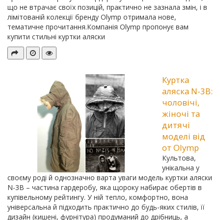
що не втрачає своїх позицій, практично не зазнала змін, і в
лімітованій колекції бренду Olymp отримала нове,
тематичне прочитання.Компанія Olymp пропонує вам
купити стильні куртки аляски
Куртка
аляска N-3B:
чоловічі,
жіночі та
дитячі
моделі від
от Olymp
Культова,
унікальна у
своєму роді й однозначно варта уваги модель куртки аляски
N-3B – частина гардеробу, яка щороку набирає обертів в
купівельному рейтингу. У ній тепло, комфортно, вона
універсальна й підходить практично до будь-яких стилів, її
дизайн (кишені, фурнітура) продуманий до дрібниць, а