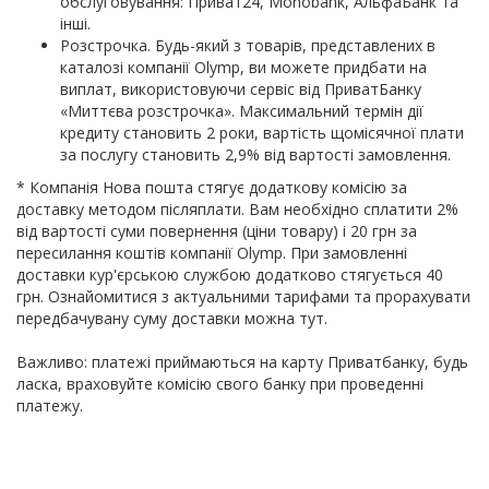
обслуговування: Приват24, Monobank, АльфаБанк та
інші.
Розстрочка. Будь-який з товарів, представлених в
каталозі компанії Olymp, ви можете придбати на
виплат, використовуючи сервіс від ПриватБанку
«Миттєва розстрочка». Максимальний термін дії
кредиту становить 2 роки, вартість щомісячної плати
за послугу становить 2,9% від вартості замовлення.
* Компанія Нова пошта стягує додаткову комісію за
доставку методом післяплати. Вам необхідно сплатити 2%
від вартості суми повернення (ціни товару) і 20 грн за
пересилання коштів компанії Olymp. При замовленні
доставки кур'єрською службою додатково стягується 40
грн. Ознайомитися з актуальними тарифами та прорахувати
передбачувану суму доставки можна тут.
Важливо: платежі приймаються на карту Приватбанку, будь
ласка, враховуйте комісію свого банку при проведенні
платежу.