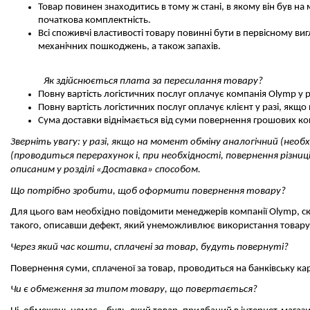
Товар повинен знаходитись в тому ж стані, в якому він був на
початкова комплектність.
Всі споживчі властивості товару повинні бути в первісному виг
механічних пошкоджень, а також запахів. 
Як здійснюється плата за пересилання товару?
Повну вартість логістичних послуг оплачує компанія Olymp у р
Повну вартість логістичних послуг оплачує клієнт у разі, якщ
Сума доставки віднімається від суми повернення грошових ко
Зверніть увагу: у разі, якщо на момент обміну аналогічний (необ
(проводиться перерахунок і, при необхідності, повернення різни
описаним у розділі «Доставка» способом. 
Що потрібно зробити, щоб оформити повернення товару?
Для цього вам необхідно повідомити менеджерів компанії Olymp, с
такого, описавши дефект, який унеможливлює використання товару
Через який час кошти, сплачені за товар, будуть повернуті?
Повернення суми, сплаченої за товар, проводиться на банківську ка
Чи є обмеження за типом товару, що повертається?