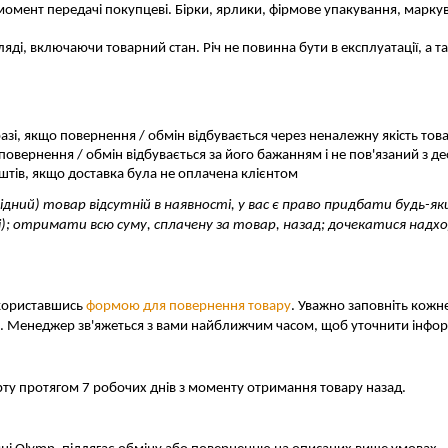
 момент передачі покупцеві. Бірки, ярлики, фірмове упакування, маркува
ляді, включаючи товарний стан. Річ не повинна бути в експлуатації, а т
азі, якщо повернення / обмін відбувається через неналежну якість тов
о повернення / обмін відбувається за його бажанням і не пов'язаний з 
штів, якщо доставка була не оплачена клієнтом
хідний) товар відсутній в наявності, у вас є право придбати будь-
ці); отримати всю суму, сплачену за товар, назад; дочекатися над
користавшись 
формою для повернення товару
. Уважно заповніть кожне
. Менеджер зв'яжеться з вами найближчим часом, щоб уточнити інфор
рту протягом 7 робочих днів з моменту отримання товару назад. 