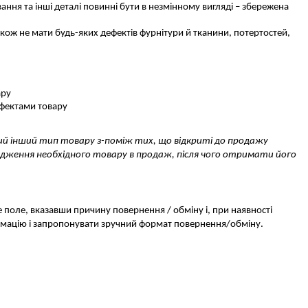
ння та інші деталі повинні бути в незмінному вигляді – збережена 
акож не мати будь-яких дефектів фурнітури й тканини, потертостей, 
ару
дефектами товару
який інший тип товару з-поміж тих, що відкриті до продажу 
ходження необхідного товару в продаж, після чого отримати його 
 поле, вказавши причину повернення / обміну і, при наявності 
мацію і запропонувати зручний формат повернення/обміну. 