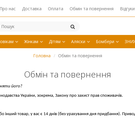
Про нас
Доставка
Оплата
Обмін та повернення
Відгуки
овікам
Жінкам
Дітям
Аляски
Бомбери
ЗНИ
Головна
Обмін та повернення
Обмін та повернення
іняти його?
нодавства України, зокрема, Закону про захист прав споживачів. 
бо інший товар, у вас є 14 днів (без урахування дня придбання). Прив