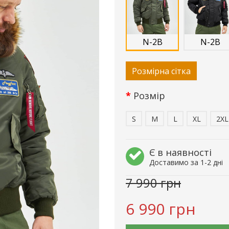
N-2B
N-2B
Розмірна сітка
Розмір
S
M
L
XL
2XL
Є в наявності
Доставимо за 1-2 дні
7 990 грн
6 990 грн