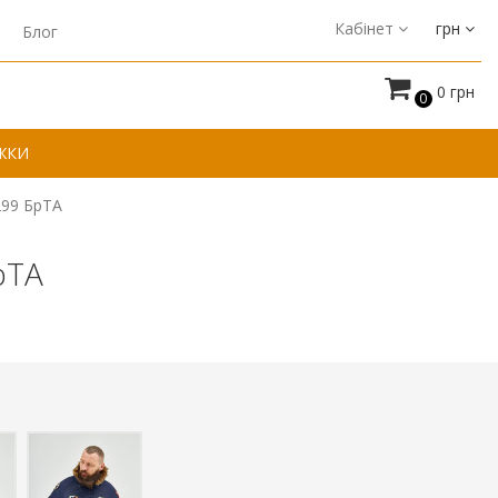
Кабінет
грн
Блог
0 грн
0
ЖКИ
299 БрТА
рТА