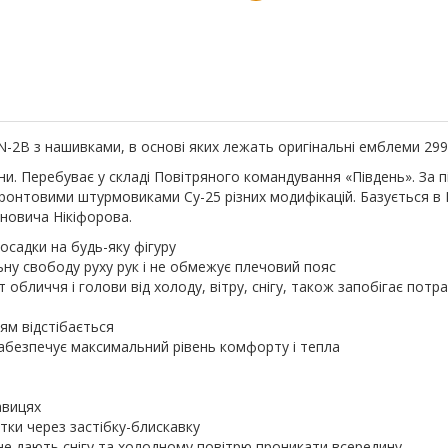
-2B з нашивками, в основі яких лежать оригінальні емблеми 299-ї
їни. Перебуває у складі Повітряного командування «Південь». За
онтовими штурмовиками Су-25 різних модифікацій. Базується в Ми
новича Нікіфорова.
посадки на будь-яку фігуру
ну свободу руху рук і не обмежує плечовий пояс
обличчя і голови від холоду, вітру, снігу, також запобігає пот
ям відстібається
абезпечує максимальний рівень комфорту і тепла
авицях
тки через застібку-блискавку
не дають снігу та холодному повітрю проникати всередину