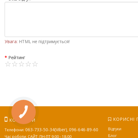
Увага:
HTML не підтримується!
Рейтинг
КОРИСНІ 
КОНТАКТИ
Відгуки
063-733-50-34(Viber)
096-646-89-60
Телефони:
,
Блог
Час роботи: САЙТ: ПН-ПТ 9:00 - 18:00