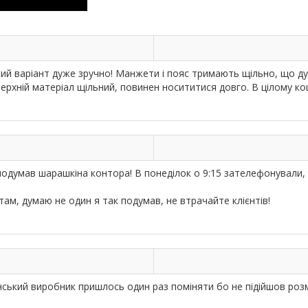
кий варіант дуже зручно! Манжети і пояс тримають щільно, що ду
ерхній матеріал щільний, повинен носититися довго. В цілому ко
подумав шарашкіна контора! В понеділок о 9:15 зателефонували,
м, думаю не один я так подумав, не втрачайте клієнтів!
нський виробник пришлось один раз поміняти бо не підійшов роз