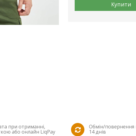
Купити
та при отриманні,
Обмін/повернення
кою або онлайн LiqPay
14 днів