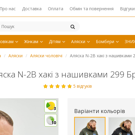
Про нас
Доставка
Оплата
Обмін та повернення
Відгуки
овікам
Жінкам
Дітям
Аляски
Бомбери
ЗНИ
а
Аляски
Аляски чоловічі
Аляска N-2B хакі з нашивками 
яска N-2B хакі з нашивками 299 Б
5 відгуків
3
Варіанти кольорів
10