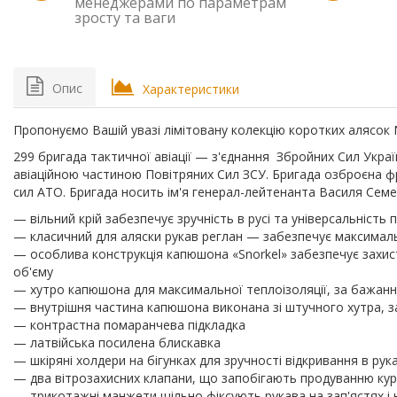
менеджерами по параметрам
зросту та ваги
Опис
Характеристики
Пропонуємо Вашій увазі лімітовану колекцію коротких алясок N
299 бригада тактичної авіації — з'єднання Збройних Сил Укра
авіаційною частиною Повітряних Сил ЗСУ. Бригада озброєна фр
сил АТО. Бригада носить ім'я генерал-лейтенанта Василя Семе
— вільний крій забезпечує зручність в русі та універсальність 
— класичний для аляски рукав реглан — забезпечує максималь
— особлива конструкція капюшона «Snorkel» забезпечує захист 
об'єму
— хутро капюшона для максимальної теплоізоляції, за бажанн
— внутрішня частина капюшона виконана зі штучного хутра, з
— контрастна помаранчева підкладка
— латвійська посилена блискавка
— шкіряні холдери на бігунках для зручності відкривання в рук
— два вітрозахисних клапани, що запобігають продуванню кур
— трикотажні манжети щільно фіксують рукава на зап'ястях і 