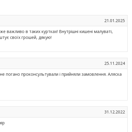
21.01.2025
же важливо в таких куртках! Внутрішні кишені малуваті,
штує своїх грошей, дякую!
25.11.2024
 не погано проконсультували і прийняли замовлення. Аляска
31.12.2022
мір