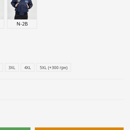
N-2B
3XL
4XL
5XL (+300 грн)