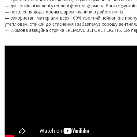
— дві зовнішні кишені утеплені флісом, фірмова багатофункціо
— посилення додатковим шаром тканини в районі ліктів
— використані матеріали: верх 100% льотний нейлон (не пропу
утеплювач, стійкий до стиснення і забезпечує хорошу вентиля
— фірмова авіаційна стрічка «REMOVE BEFORE FLIGHT», що пе