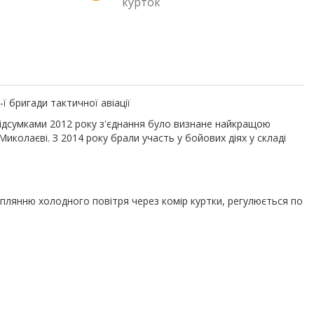
курток
 бригади тактичної авіації
 підсумками 2012 року з'єднання було визнане найкращою
колаєві. З 2014 року брали участь у бойових діях у складі
раплянню холодного повітря через комір куртки, регулюється по