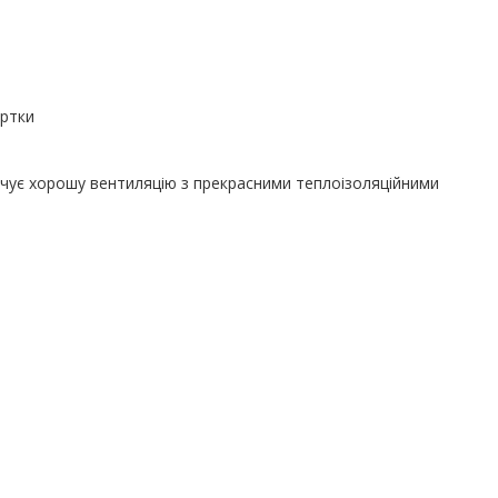
уртки
ечує хорошу вентиляцію з прекрасними теплоізоляційними