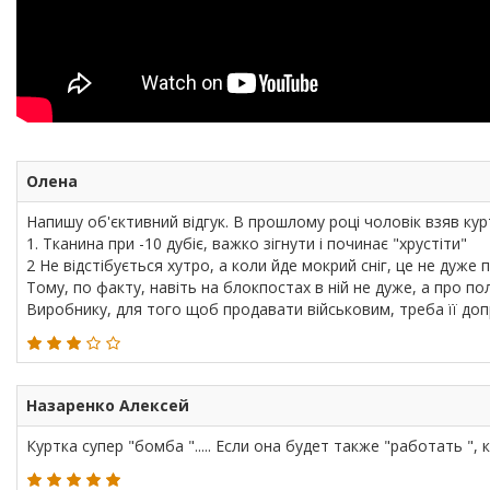
Олена
Напишу об'єктивний відгук. В прошлому році чоловік взяв куртк
1. Тканина при -10 дубіє, важко зігнути і починає "хрустіти"
2 Не відстібується хутро, а коли йде мокрий сніг, це не дуже 
Тому, по факту, навіть на блокпостах в ній не дуже, а про по
Виробнику, для того щоб продавати військовим, треба її до
Назаренко Алексей
Куртка супер "бомба "..... Если она будет также "работать ", к