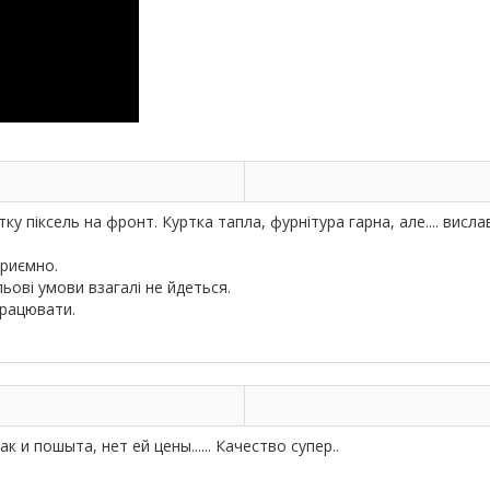
у піксель на фронт. Куртка тапла, фурнітура гарна, але.... вислав
приємно.
льові умови взагалі не йдеться.
працювати.
ак и пошыта, нет ей цены...... Качество супер..