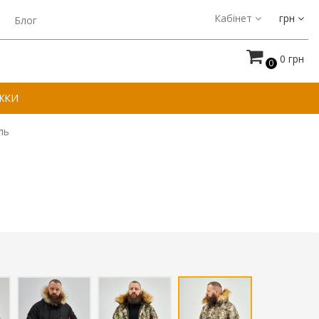
Кабінет
грн
Блог
0 грн
0
ЖКИ
ль