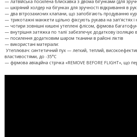
— латвійська посилена блискавка з двома бігунками (для зручн
— шкіряний холдер на бігунках для зручності відкривання в ру
— два вітрозахисних клапани, що запобігають продуванню кур
— трикотажні манжети щільно фіксують рукава на зап'ястях і 
— чотири зовнішні кишені утеплені флісом, фірмова багатофунк
— внутрішня затяжка по талії забезпечує додаткову ізоляцію 
— посилення додатковим шаром тканини в районі ліктів
— використані матеріали:
Утеплювач: синтетичний пух — легкий, теплий, високоефектив
властивостями, до -35°C
— фірмова авіаційна стрічка «REMOVE BEFORE FLIGHT», що пе