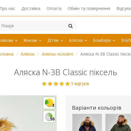
Про нас
Доставка
Оплата
Обмін та повернення
Відгуки
овікам
Жінкам
Дітям
Аляски
Бомбери
ЗНИ
оловна
Аляски
Аляски чоловічі
Аляска N-3B Classic піксе
Аляска N-3B Classic піксель
5 відгуків
3
Варіанти кольорів
10