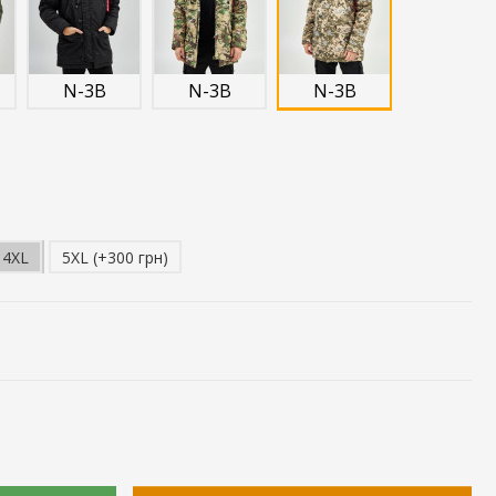
N-3B
N-3B
N-3B
4XL
5XL (+300 грн)