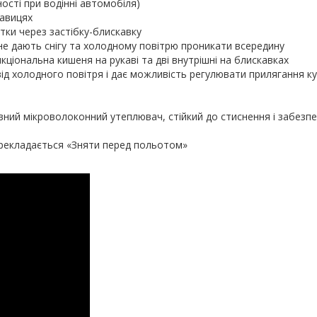
ості при водінні автомобіля)
кавицях
тки через застібку-блискавку
не дають снігу та холодному повітрю проникати всередину
ціональна кишеня на рукаві та дві внутрішні на блискавках
від холодного повітря і дає можливість регулювати прилягання к
ний мікроволоконний утеплювач, стійкий до стиснення і забезп
рекладається «Зняти перед польотом»