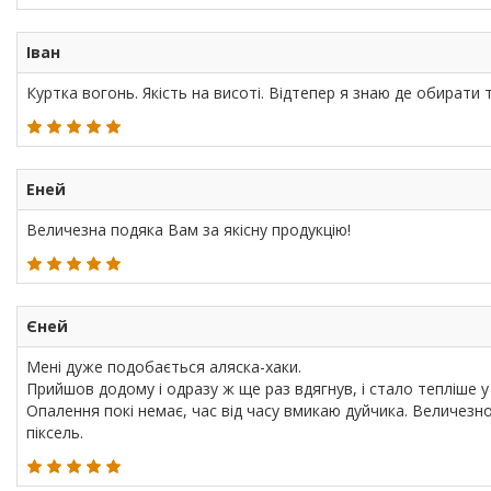
Іван
Куртка вогонь. Якість на висоті. Відтепер я знаю де обирати т
Еней
Величезна подяка Вам за якісну продукцію!
Єней
Мені дуже подобається аляска-хаки.
Прийшов додому і одразу ж ще раз вдягнув, і стало тепліше 
Опалення покі немає, час від часу вмикаю дуйчика. Величезно 
піксель.