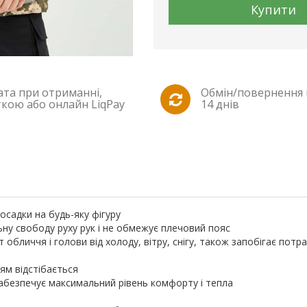
Купити
та при отриманні,
Обмін/повернення
кою або онлайн LiqPay
14 днів
посадки на будь-яку фігуру
ну свободу руху рук і не обмежує плечовий пояс
обличчя і голови від холоду, вітру, снігу, також запобігає пот
ям відстібається
абезпечує максимальний рівень комфорту і тепла