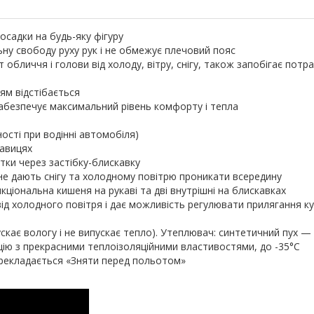
посадки на будь-яку фігуру
ну свободу руху рук і не обмежує плечовий пояс
обличчя і голови від холоду, вітру, снігу, також запобігає пот
ям відстібається
абезпечує максимальний рівень комфорту і тепла
ості при водінні автомобіля)
кавицях
тки через застібку-блискавку
не дають снігу та холодному повітрю проникати всередину
ціональна кишеня на рукаві та дві внутрішні на блискавках
від холодного повітря і дає можливість регулювати прилягання к
скає вологу і не випускає тепло). Утеплювач: синтетичний пух 
цію з прекрасними теплоізоляційними властивостями, до -35°C
рекладається «Зняти перед польотом»