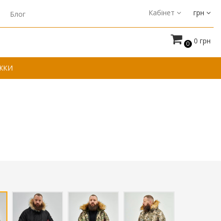
Кабінет
грн
Блог
0 грн
0
ЖКИ
і