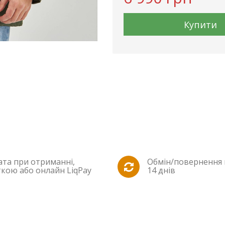
Купити
та при отриманні,
Обмін/повернення
кою або онлайн LiqPay
14 днів