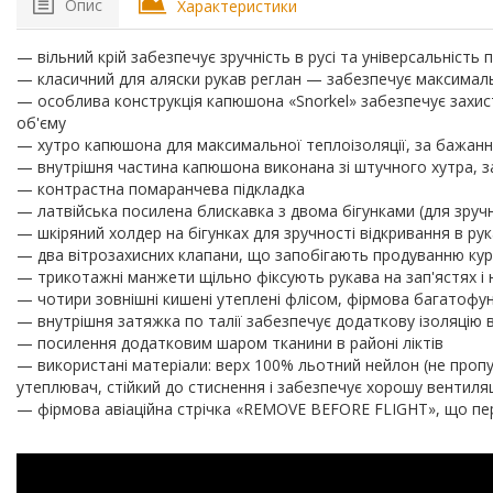
Опис
Характеристики
— вільний крій забезпечує зручність в русі та універсальність 
— класичний для аляски рукав реглан — забезпечує максималь
— особлива конструкція капюшона «Snorkel» забезпечує захист 
об'єму
— хутро капюшона для максимальної теплоізоляції, за бажанн
— внутрішня частина капюшона виконана зі штучного хутра, з
— контрастна помаранчева підкладка
— латвійська посилена блискавка з двома бігунками (для зручн
— шкіряний холдер на бігунках для зручності відкривання в ру
— два вітрозахисних клапани, що запобігають продуванню кур
— трикотажні манжети щільно фіксують рукава на зап'ястях і 
— чотири зовнішні кишені утеплені флісом, фірмова багатофунк
— внутрішня затяжка по талії забезпечує додаткову ізоляцію 
— посилення додатковим шаром тканини в районі ліктів
— використані матеріали: верх 100% льотний нейлон (не пропу
утеплювач, стійкий до стиснення і забезпечує хорошу вентиля
— фірмова авіаційна стрічка «REMOVE BEFORE FLIGHT», що пе