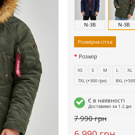
N-3B
N-3B
Розмірна сітка
Розмір
XS
S
M
L
XL
7XL (+300 грн)
8XL (+500
Є в наявності
Доставимо за 1-2 дні
7 990 грн
6 990 грн