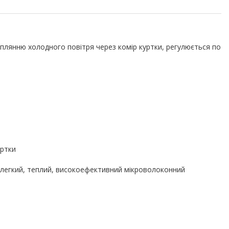
раплянню холодного повітря через комір куртки, регулюється по
уртки
— легкий, теплий, високоефективний мікроволоконний