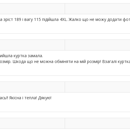
а зріст 189 і вагу 115 підійшла 4XL. Жалко що не можу додати фо
рийшла куртка замала.
озмір. Шкода що не можна обміняти на мій розмір! Взагалі куртка
ь!! Якісна і тепла! Дякую!