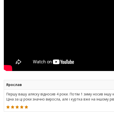
Ярослав
Першу вашу аляску відносив 4 роки. Потім 1 зиму носив іншу ку
Ціна за ці роки значно виросла, але і куртка вже на іншому р