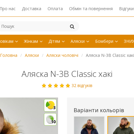
Про нас
Доставка
Оплата
Обмін та повернення
Відгуки
овікам
Жінкам
Дітям
Аляски
Бомбери
ЗНИ
Головна
Аляски
Аляски чоловічі
Аляска N-3B Classic хак
Аляска N-3B Classic хакі
32 відгуків
3
Варіанти кольорів
10