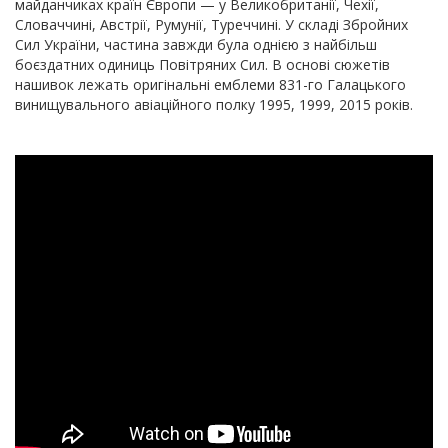
майданчиках країн Європи — у Великобританії, Чехії,
Словаччині, Австрії, Румунії, Туреччині. У складі Збройних
Сил України, частина завжди була однією з найбільш
боєздатних одиниць Повітряних Сил. В основі сюжетів
нашивок лежать оригінальні емблеми 831-го Галацького
винищувального авіаційного полку 1995, 1999, 2015 років.