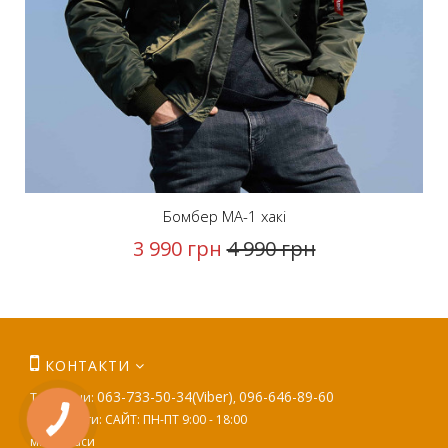
Бомбер MA-1 хакі
3 990 грн
4 990 грн
КОНТАКТИ
063-733-50-34(Viber)
096-646-89-60
Телефони:
,
Час роботи: САЙТ: ПН-ПТ 9:00 - 18:00
м. Черкаси