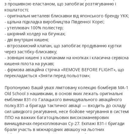
з прошивкою еластаном, що запобігає розтягуванню і
кошлатості;
- оригінальні металеві блискавки від японського бренду YKK;
- щільна підкладка виробництва Південної Кореї;
- утеплювач 100% поліестер;
- шкіряний холдер на бігунках;
- дві внутрішні кишені;
- вітрозахисний клапан, що запобігає продуванню куртки
через застібку-блискавку;
- зовнішні кишені з клапанами на кнопках і класична сервісна
кишеня пілота на рукаві;
- фірмова авіаційна стрічка «REMOVE BEFORE FLIGHT», що
перекладається «Зняти перед польотом»;
Пропонуємо Вашій увазі лімітовану колекцію бомберів MA-1
Old School з нашивками, в основі яких лежать оригінальні
емблеми 831-го Галацького винищувального авіаційного
полку.831-а бригада тактичної авіації — входить до складу
сил швидкого реагування, несе бойове чергування в системі
ППО на важких багатоцільових високоманеврових
винищувачах-перехоплювачах Су-27. Екіпажі 831-ї бригади
брали участь в міжнародних авіашоу на льотних