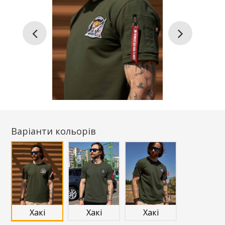
Варіанти кольорів
Хакі
Хакі
Хакі