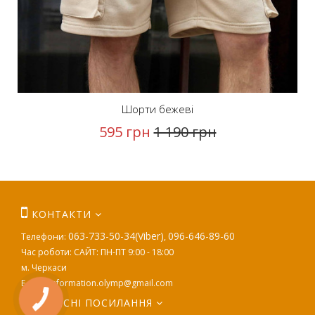
Шорти бежеві
595 грн
1 190 грн
КОНТАКТИ
063-733-50-34(Viber)
096-646-89-60
Телефони:
,
Час роботи: САЙТ: ПН-ПТ 9:00 - 18:00
м. Черкаси
E-mail:
information.olymp@gmail.com
КОРИСНІ ПОСИЛАННЯ