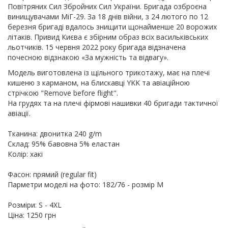
Повітряних Сил Збройних Сил України. Бригада озброєна
винищувачами МіГ-29. За 18 днів війни, з 24 лютого по 12
березня бригаді вдалось знищити щонайменше 20 ворожих
літаків. Привид Києва є збірним образ всіх васильківських
льотчиків. 15 червня 2022 року бригада відзначена
почесною відзнакою «За мужність та відвагу».
Модель виготовлена із щільного трикотажу, має на плечі
кишеню з карманом, на блискавці YKK та авіаційною
стрічкою "Remove before flight".
На грудях та на плечі фірмові нашивки 40 бригади тактичної
авіації.
Тканина: двонитка 240 g/m
Склад: 95% бавовна 5% еластан
Колір: хакі
Фасон: прямий (regular fit)
Парметри моделі на фото: 182/76 - розмір М
Розміри: S - 4XL
Ціна: 1250 грн