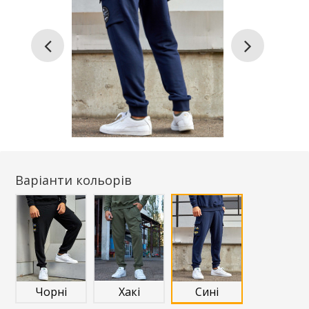
Варіанти кольорів
Чорні
Хакі
Сині