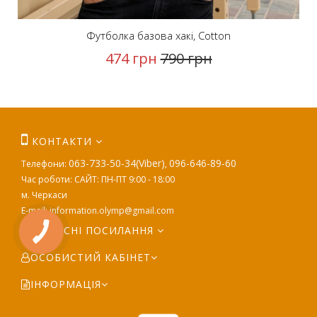
Футболка базова хакі, Cotton
474 грн
790 грн
КОНТАКТИ
063-733-50-34(Viber)
096-646-89-60
Телефони:
,
Час роботи: САЙТ: ПН-ПТ 9:00 - 18:00
м. Черкаси
E-mail:
information.olymp@gmail.com
КОРИСНІ ПОСИЛАННЯ
ОСОБИСТИЙ КАБІНЕТ
ІНФОРМАЦІЯ