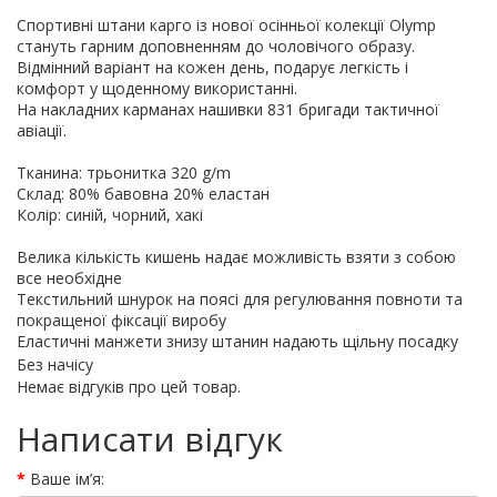
Спортивні штани карго із нової осінньої колекції Olymp
стануть гарним доповненням до чоловічого образу.
Відмінний варіант на кожен день, подарує легкість і
комфорт у щоденному використанні.
На накладних карманах нашивки 831 бригади тактичної
авіації.
Тканина: трьонитка 320 g/m
Склад: 80% бавовна 20% еластан
Колір: синій, чорний, хакі
Велика кількість кишень надає можливість взяти з собою
все необхідне
Т
екстильний шнурок на поясі для регулювання повноти та
покращеної фіксації виробу
Е
ластичні манжети знизу штанин надають щільну посадку
Без начісу
Немає відгуків про цей товар.
Написати відгук
Ваше ім’я: